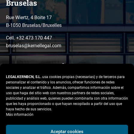
Bruselas
Rue Wiertz, 4 Boite 17
B-1050 Bruselas/Bruxelles
Cell. +32 473 170 447
bruselas@kernellegal.com
LEGALKERNBCN, S.L.
usa cookies propias (necesarias) y de terceros para
personalizar el contenido y los anuncios, ofrecer funciones de redes
sociales y analizar el tráfico. Además, compartimos información sobre el
uso que haga del sitio web con nuestros partners de redes sociales,
publicidad y análisis web, quienes pueden combinarla con otra información
LinkedIn
Instagram
Facebook
que les haya proporcionado o que hayan recopilado a partir del uso que
Copyright © 2026 Kernel
haya hecho de sus servicios.
Legal
Más información
Aviso legal
Aceptar cookies