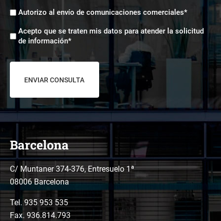
Envíos
Autorizo al envío de comunicaciones comerciales*
comerciales
Aceptación
*
Acepto que se traten mis datos para atender la solicitud
tratamiento
de información*
de
datos
*
Barcelona
C/ Muntaner 374-376, Entresuelo 1ª
08006 Barcelona
Tel.
935 953 535
Fax. 936.814.793