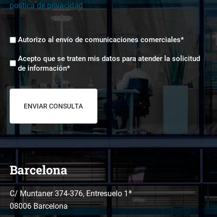
política de privacidad
Envíos
Autorizo al envío de comunicaciones comerciales*
comerciales
Aceptación
*
Acepto que se traten mis datos para atender la solicitud
tratamiento
de información*
de
datos
*
Barcelona
C/ Muntaner 374-376, Entresuelo 1ª
08006 Barcelona