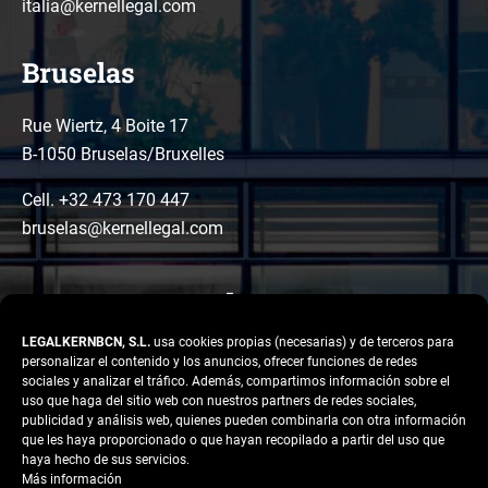
italia@kernellegal.com
Bruselas
Rue Wiertz, 4 Boite 17
B-1050 Bruselas/Bruxelles
Cell. +32 473 170 447
bruselas@kernellegal.com
LEGALKERNBCN, S.L.
usa cookies propias (necesarias) y de terceros para
personalizar el contenido y los anuncios, ofrecer funciones de redes
sociales y analizar el tráfico. Además, compartimos información sobre el
uso que haga del sitio web con nuestros partners de redes sociales,
publicidad y análisis web, quienes pueden combinarla con otra información
LinkedIn
Instagram
Facebook
que les haya proporcionado o que hayan recopilado a partir del uso que
Copyright © 2026 Kernel
haya hecho de sus servicios.
Legal
Más información