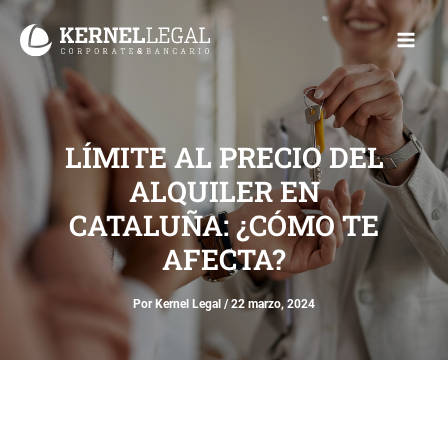
Ir
Main
al
Men
contenido
LÍMITE AL PRECIO DEL
ALQUILER EN
CATALUÑA: ¿CÓMO TE
AFECTA?
Por
Kernel Legal
/
22 marzo, 2024