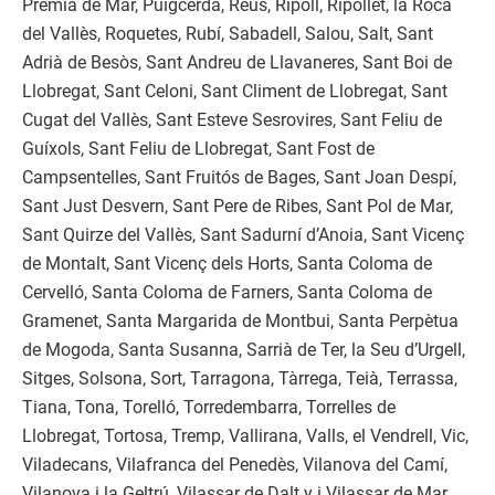
Premià de Mar, Puigcerdà, Reus, Ripoll, Ripollet, la Roca
del Vallès, Roquetes, Rubí, Sabadell, Salou, Salt, Sant
Adrià de Besòs, Sant Andreu de Llavaneres, Sant Boi de
Llobregat, Sant Celoni, Sant Climent de Llobregat, Sant
Cugat del Vallès, Sant Esteve Sesrovires, Sant Feliu de
Guíxols, Sant Feliu de Llobregat, Sant Fost de
Campsentelles, Sant Fruitós de Bages, Sant Joan Despí,
Sant Just Desvern, Sant Pere de Ribes, Sant Pol de Mar,
Sant Quirze del Vallès, Sant Sadurní d’Anoia, Sant Vicenç
de Montalt, Sant Vicenç dels Horts, Santa Coloma de
Cervelló, Santa Coloma de Farners, Santa Coloma de
Gramenet, Santa Margarida de Montbui, Santa Perpètua
de Mogoda, Santa Susanna, Sarrià de Ter, la Seu d’Urgell,
Sitges, Solsona, Sort, Tarragona, Tàrrega, Teià, Terrassa,
Tiana, Tona, Torelló, Torredembarra, Torrelles de
Llobregat, Tortosa, Tremp, Vallirana, Valls, el Vendrell, Vic,
Viladecans, Vilafranca del Penedès, Vilanova del Camí,
Vilanova i la Geltrú, Vilassar de Dalt y i Vilassar de Mar.