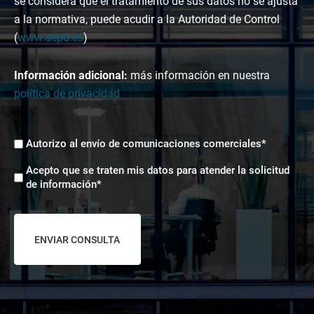
se considera que el tratamiento de sus datos no se ajusta
a la normativa, puede acudir a la Autoridad de Control
(
www.aepd.es
)
Información adicional:
más información en nuestra
política de privacidad
Envíos
Autorizo al envío de comunicaciones comerciales*
comerciales
Aceptación
*
Acepto que se traten mis datos para atender la solicitud
tratamiento
de información*
de
datos
*