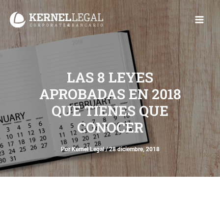
Ir
Main
al
Men
contenido
LAS 8 LEYES
APROBADAS EN 2018
QUE TIENES QUE
CONOCER
Por
Kernel Legal
/
28 diciembre, 2018