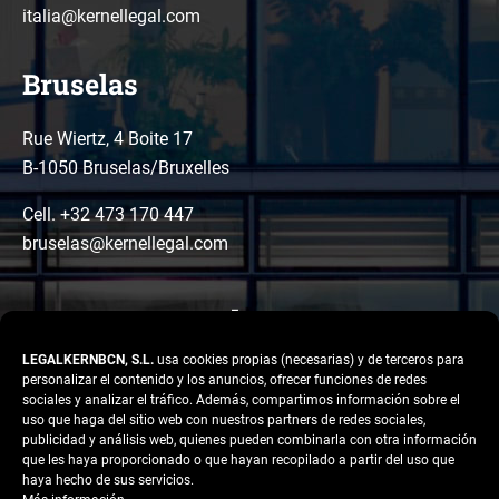
italia@kernellegal.com
Bruselas
Rue Wiertz, 4 Boite 17
B-1050 Bruselas/Bruxelles
Cell. +32 473 170 447
bruselas@kernellegal.com
LEGALKERNBCN, S.L.
usa cookies propias (necesarias) y de terceros para
personalizar el contenido y los anuncios, ofrecer funciones de redes
sociales y analizar el tráfico. Además, compartimos información sobre el
uso que haga del sitio web con nuestros partners de redes sociales,
publicidad y análisis web, quienes pueden combinarla con otra información
LinkedIn
Instagram
Facebook
que les haya proporcionado o que hayan recopilado a partir del uso que
Copyright © 2026 Kernel
haya hecho de sus servicios.
Legal