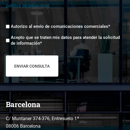
política de privacidad
Envíos
Autorizo al envío de comunicaciones comerciales*
comerciales
Aceptación
*
Acepto que se traten mis datos para atender la solicitud
tratamiento
de información*
de
datos
*
Barcelona
C/ Muntaner 374-376, Entresuelo 1ª
08006 Barcelona