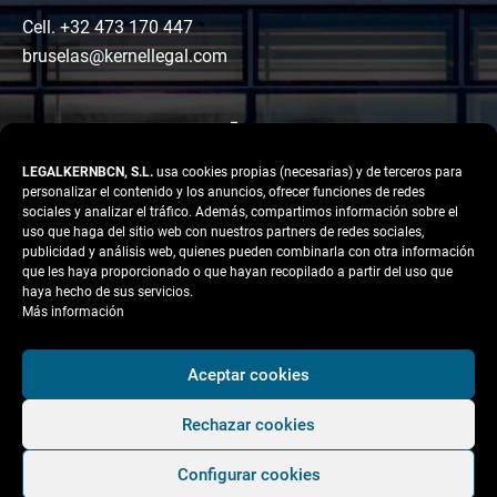
Cell. +32 473 170 447
bruselas@kernellegal.com
LEGALKERNBCN, S.L.
usa cookies propias (necesarias) y de terceros para
personalizar el contenido y los anuncios, ofrecer funciones de redes
sociales y analizar el tráfico. Además, compartimos información sobre el
uso que haga del sitio web con nuestros partners de redes sociales,
publicidad y análisis web, quienes pueden combinarla con otra información
LinkedIn
Instagram
Facebook
que les haya proporcionado o que hayan recopilado a partir del uso que
Copyright © 2026 Kernel
haya hecho de sus servicios.
Legal
Más información
Aviso legal
Aceptar cookies
Política de Privacidad
Rechazar cookies
Política de cookies
Condiciones Generales
Configurar cookies
de Contratación