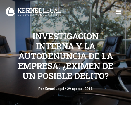
Ir
Main
al
Men
contenido
INVESTIGACIÓN
INTERNA Y LA
AUTODENUNCIA DE LA
EMPRESA: ¿EXIMEN DE
UN POSIBLE DELITO?
Por
Kernel Legal
/
29 agosto, 2018