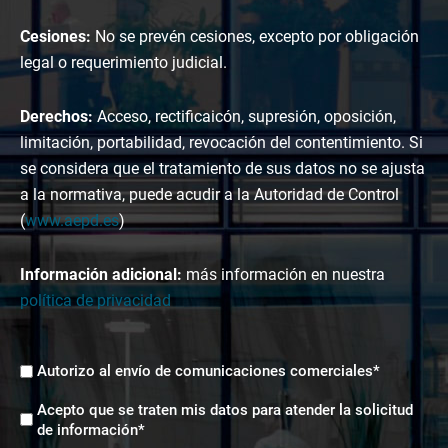
Cesiones:
No se prevén cesiones, excepto por obligación
legal o requerimiento judicial.
Derechos:
Acceso, rectificaicón, supresión, oposición,
limitación, portabilidad, revocación del contentimiento. Si
se considera que el tratamiento de sus datos no se ajusta
a la normativa, puede acudir a la Autoridad de Control
(
www.aepd.es
)
Información adicional:
más información en nuestra
política de privacidad
Envíos
Autorizo al envío de comunicaciones comerciales*
comerciales
Aceptación
*
Acepto que se traten mis datos para atender la solicitud
tratamiento
de información*