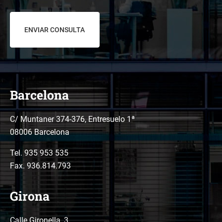
de
datos
*
Barcelona
C/ Muntaner 374-376, Entresuelo 1ª
08006 Barcelona
Tel.
935 953 535
Fax. 936.814.793
Girona
Calle Gironella, 3