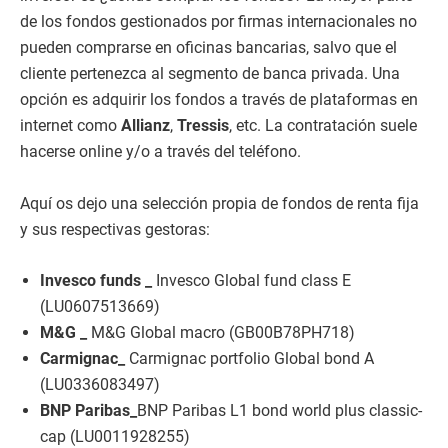
de los fondos gestionados por firmas internacionales no
pueden comprarse en oficinas bancarias, salvo que el
cliente pertenezca al segmento de banca privada. Una
opción es adquirir los fondos a través de plataformas en
internet como
Allianz
,
Tressis
, etc. La contratación suele
hacerse online y/o a través del teléfono.
Aquí os dejo una selección propia de fondos de renta fija
y sus respectivas gestoras:
Invesco funds _
Invesco Global fund class E
(LU0607513669)
M&G _
M&G Global macro (GB00B78PH718)
Carmignac_
Carmignac portfolio Global bond A
(LU0336083497)
BNP Paribas_
BNP Paribas L1 bond world plus classic-
cap (LU0011928255)