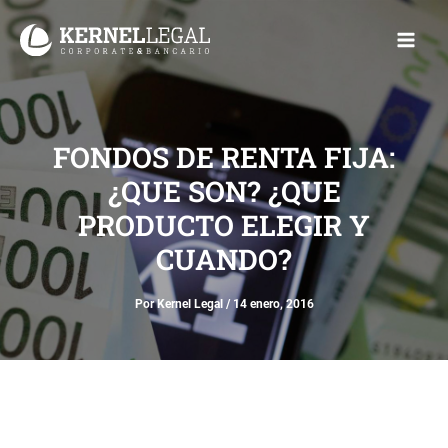
Ir
Main
al
Men
contenido
FONDOS DE RENTA FIJA:
¿QUE SON? ¿QUE
PRODUCTO ELEGIR Y
CUANDO?
Por
Kernel Legal
/
14 enero, 2016