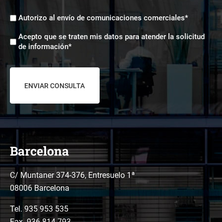
Envíos
Autorizo al envío de comunicaciones comerciales*
comerciales
Aceptación
*
Acepto que se traten mis datos para atender la solicitud
tratamiento
de información*
de
datos
*
Barcelona
C/ Muntaner 374-376, Entresuelo 1ª
08006 Barcelona
Tel.
935 953 535
Fax. 936.814.793