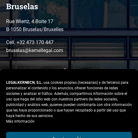
Bruselas
Rue Wiertz, 4 Boite 17
B-1050 Bruselas/Bruxelles
Cell. +32 473 170 447
bruselas@kernellegal.com
LEGALKERNBCN, S.L.
usa cookies propias (necesarias) y de terceros para
personalizar el contenido y los anuncios, ofrecer funciones de redes
sociales y analizar el tráfico. Además, compartimos información sobre el
uso que haga del sitio web con nuestros partners de redes sociales,
publicidad y análisis web, quienes pueden combinarla con otra información
LinkedIn
Instagram
Facebook
que les haya proporcionado o que hayan recopilado a partir del uso que
Copyright © 2026 Kernel
haya hecho de sus servicios.
Legal
Más información