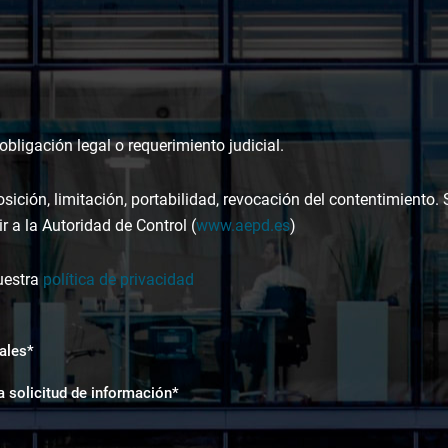
bligación legal o requerimiento judicial.
osición, limitación, portabilidad, revocación del contentimiento.
r a la Autoridad de Control (
www.aepd.es
)
uestra
política de privacidad
ales*
a solicitud de información*