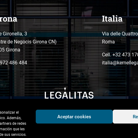
rona
Italia
e Gironella, 3
Via delle Quattr
tre de Negocis Girona CN)
Roma
05 Girona
Cell. +32 473 17
972 486 484
italia@kernelleg
sonalizar el
Aceptar cookies
Re
áfico. Además,
artners de redes
rmación que les
e sus servicios.