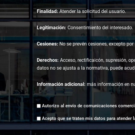
Finalidad:
Atender la solicitud del usuario.
Legitimación:
Consentimiento del interesado.
Cesiones:
No se prevén cesiones, excepto por o
Derechos:
Acceso, rectificaicón, supresión, op
datos no se ajusta a la normativa, puede acudi
Información adicional:
más información en n
Envíos
Autorizo al envío de comunicaciones comerci
comerciales
Aceptación
*
Acepto que se traten mis datos para atender l
tratamiento
de
datos