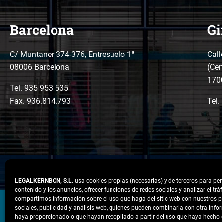
*
Barcelona
Gi
C/ Muntaner 374-376, Entresuelo 1ª
Call
08006 Barcelona
(Cen
170
Tel.
935 953 535
Fax. 936.814.793
Tel.
LEGALKERNBCN, S.L.
usa cookies propias (necesarias) y de terceros para per
contenido y los anuncios, ofrecer funciones de redes sociales y analizar el tr
LinkedIn
Instagram
Facebook
compartimos información sobre el uso que haga del sitio web con nuestros p
sociales, publicidad y análisis web, quienes pueden combinarla con otra info
haya proporcionado o que hayan recopilado a partir del uso que haya hecho d