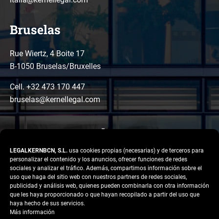
Bruselas
Rue Wiertz, 4 Boite 17
B-1050 Bruselas/Bruxelles
Cell. +32 473 170 447
bruselas@kernellegal.com
LEGALKERNBCN, S.L.
usa cookies propias (necesarias) y de terceros para
personalizar el contenido y los anuncios, ofrecer funciones de redes
sociales y analizar el tráfico. Además, compartimos información sobre el
uso que haga del sitio web con nuestros partners de redes sociales,
publicidad y análisis web, quienes pueden combinarla con otra información
LinkedIn
Instagram
Facebook
que les haya proporcionado o que hayan recopilado a partir del uso que
Copyright © 2026 Kernel
haya hecho de sus servicios.
Legal
Más información