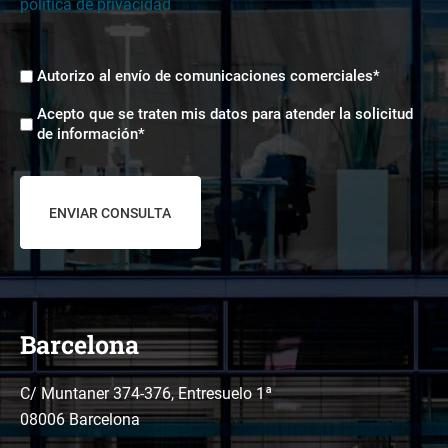
política de privacidad
Envíos
Autorizo al envío de comunicaciones comerciales*
comerciales
Aceptación
*
Acepto que se traten mis datos para atender la solicitud
tratamiento
de información*
de
datos
*
Barcelona
C/ Muntaner 374-376, Entresuelo 1ª
08006 Barcelona