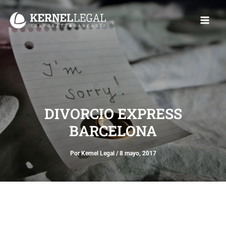
Ir
Main
al
Men
contenido
DIVORCIO EXPRESS
BARCELONA
Por
Kernel Legal
/
8 mayo, 2017