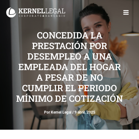
Ir
Main
al
Men
contenido
CONCEDIDA LA
PRESTACIÓN POR
DESEMPLEO A UNA
EMPLEADA DEL HOGAR
A PESAR DE NO
CUMPLIR EL PERIODO
MÍNIMO DE COTIZACIÓN
Por
Kernel Legal
/
9 abril, 2025