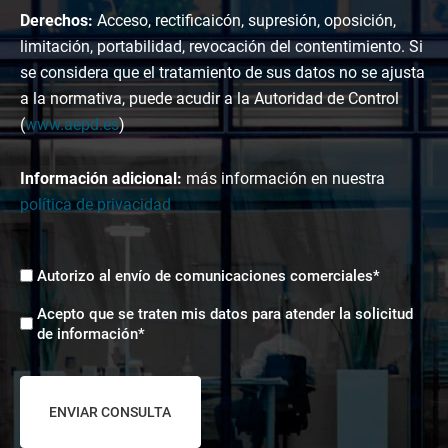
Derechos:
Acceso, rectificaicón, supresión, oposición,
limitación, portabilidad, revocación del contentimiento. Si
se considera que el tratamiento de sus datos no se ajusta
a la normativa, puede acudir a la Autoridad de Control
(
www.aepd.es
)
Información adicional:
más información en nuestra
política de privacidad
Envíos
Autorizo al envío de comunicaciones comerciales*
comerciales
Aceptación
*
Acepto que se traten mis datos para atender la solicitud
tratamiento
de información*
de
datos
*