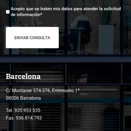
comerciales
Aceptación
*
Acepto que se traten mis datos para atender la solicitud
tratamiento
de información*
de
datos
*
Barcelona
C/ Muntaner 374-376, Entresuelo 1ª
08006 Barcelona
Tel.
935 953 535
Fax. 936.814.793