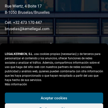
Rue Wiertz, 4 Boite 17
B-1050 Bruselas/Bruxelles
Cell. +32 473 170 447
bruselas@kernellegal.com
LEGALKERNBCN, S.L.
usa cookies propias (necesarias) y de terceros para
personalizar el contenido y los anuncios, ofrecer funciones de redes
sociales y analizar el tráfico. Además, compartimos información sobre el
uso que haga del sitio web con nuestros partners de redes sociales,
publicidad y análisis web, quienes pueden combinarla con otra información
LinkedIn
Instagram
Facebook
que les haya proporcionado o que hayan recopilado a partir del uso que
Copyright © 2026 Kernel
haya hecho de sus servicios.
Legal
Más información
Aviso legal
Aceptar cookies
Política de Privacidad