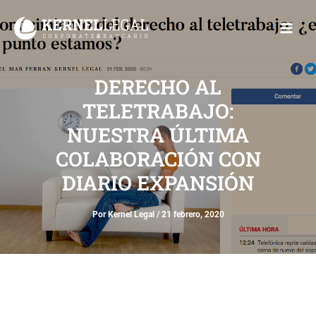
Ir
Main
al
Men
contenido
DERECHO AL
TELETRABAJO:
NUESTRA ÚLTIMA
COLABORACIÓN CON
DIARIO EXPANSIÓN
Por
Kernel Legal
/
21 febrero, 2020