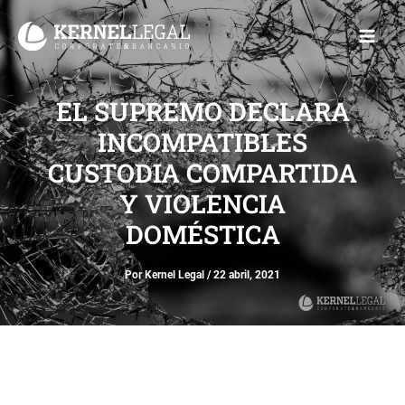
Ir
Main
al
Men
contenido
EL SUPREMO DECLARA
INCOMPATIBLES
CUSTODIA COMPARTIDA
Y VIOLENCIA
DOMÉSTICA
Por
Kernel Legal
/
22 abril, 2021