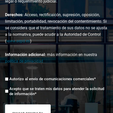
legal o requerimiento judicial.
Derechos:
Acceso, rectificaicón, supresión, oposición,
limitación, portabilidad, revocación del contentimiento. Si
se considera que el tratamiento de sus datos no se ajusta
a la normativa, puede acudir a la Autoridad de Control
(
www.aepd.es
)
Información adicional:
más información en nuestra
política de privacidad
Envíos
Autorizo al envío de comunicaciones comerciales*
comerciales
Aceptación
*
Acepto que se traten mis datos para atender la solicitud
tratamiento
de información*
de
datos
*