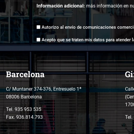
Información adicional:
más información en n
Envíos
Autorizo al envío de comunicaciones comerci
comerciales
Aceptación
*
Acepto que se traten mis datos para atender l
tratamiento
de
datos
*
Barcelona
Gi
C/ Muntaner 374-376, Entresuelo 1ª
Call
08006 Barcelona
(Cen
170
Tel.
935 953 535
Fax. 936.814.793
Tel.