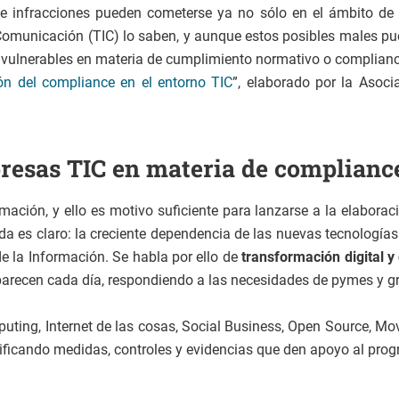
 infracciones pueden cometerse ya no sólo en el ámbito de lo
Comunicación (TIC) lo saben, y aunque estos posibles males pue
ás vulnerables en materia de cumplimiento normativo o complianc
ón del compliance en el entorno TIC
”, elaborado por la Asoc
presas TIC en materia de complianc
ción, y ello es motivo suficiente para lanzarse a la elaborac
ida es claro: la creciente dependencia de las nuevas tecnolog
e la Información. Se habla por ello de
transformación digital y
arecen cada día, respondiendo a las necesidades de pymes y gr
ng, Internet de las cosas, Social Business, Open Source, Movi
ificando medidas, controles y evidencias que den apoyo al pro