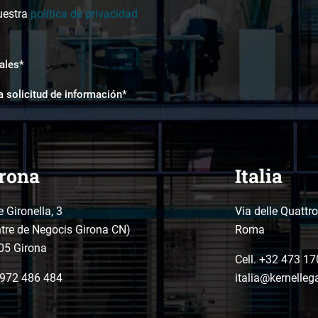
uestra
política de privacidad
ales*
a solicitud de información*
rona
Italia
e Gironella, 3
Via delle Quattr
tre de Negocis Girona CN)
Roma
05 Girona
Cell. +32 473 17
972 486 484
italia@kernelleg