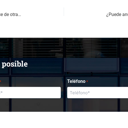
¿Por qué no es buena idea copiar un programa de compliance de otra empresa?
 posible
Teléfono
*
*