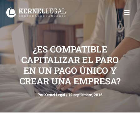
Ir
Main
al
Men
contenido
¿ES COMPATIBLE
CAPITALIZAR EL PARO
EN UN PAGO ÚNICO Y
CREAR UNA EMPRESA?
Por
Kernel Legal
/
12 septiembre, 2016