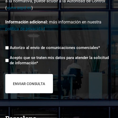
a la normativa, puede acudir a la Autoridad de Control
(
www.aepd.es
)
Información adicional:
más información en nuestra
política de privacidad
Envíos
Autorizo al envío de comunicaciones comerciales*
comerciales
Aceptación
*
Acepto que se traten mis datos para atender la solicitud
tratamiento
de información*
de
datos
*