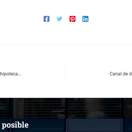
Caso de éxito: nulidad de cláusula suelo y reparto de gastos hipotecarios entre banco y cliente
 posible