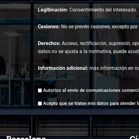
Legitimación:
Consentimiento del interesado.
Cesiones:
No se prevén cesiones, excepto por o
Derechos:
Acceso, rectificaicón, supresión, op
datos no se ajusta a la normativa, puede acudi
Información adicional:
más información en n
Envíos
Autorizo al envío de comunicaciones comerci
comerciales
Aceptación
*
Acepto que se traten mis datos para atender l
tratamiento
de
datos
*
Barcelona
Gi