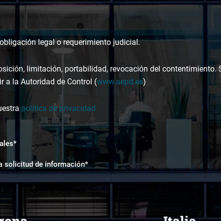
bligación legal o requerimiento judicial.
osición, limitación, portabilidad, revocación del contentimiento.
r a la Autoridad de Control (
www.aepd.es
)
uestra
política de privacidad
ales*
a solicitud de información*
rona
Italia