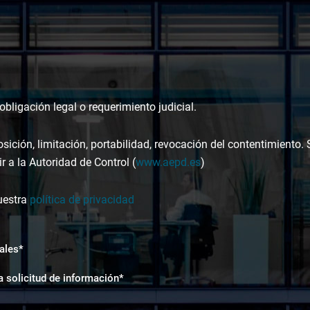
bligación legal o requerimiento judicial.
osición, limitación, portabilidad, revocación del contentimiento.
r a la Autoridad de Control (
www.aepd.es
)
uestra
política de privacidad
ales*
a solicitud de información*