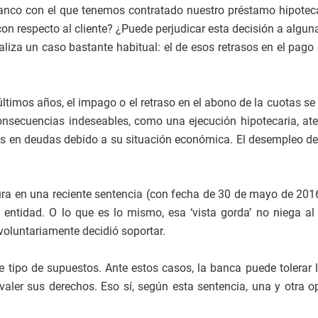
nco con el que tenemos contratado nuestro préstamo hipotecari
on respecto al cliente? ¿Puede perjudicar esta decisión a algun
aliza un caso bastante habitual: el de esos retrasos en el pago
últimos años, el impago o el retraso en el abono de la cuotas 
consecuencias indeseables, como una ejecución hipotecaria, at
 en deudas debido a su situación económica. El desempleo de l
a en una reciente sentencia (con fecha de 30 de mayo de 2016
 entidad. O lo que es lo mismo, esa ‘vista gorda’ no niega a
voluntariamente decidió soportar.
 tipo de supuestos. Ante estos casos, la banca puede tolerar la
aler sus derechos. Eso sí, según esta sentencia, una y otra o