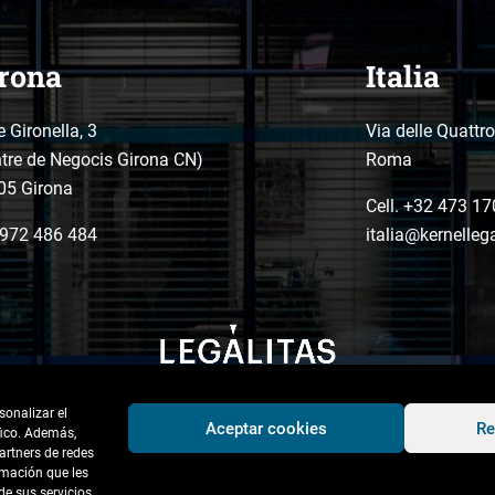
rona
Italia
e Gironella, 3
Via delle Quattr
tre de Negocis Girona CN)
Roma
05 Girona
Cell. +32 473 17
972 486 484
italia@kernelleg
sonalizar el
Aceptar cookies
Re
áfico. Además,
artners de redes
rmación que les
e sus servicios.