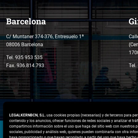
datos
*
Barcelona
Gi
C/ Muntaner 374-376, Entresuelo 1ª
Call
08006 Barcelona
(Cen
170
Tel.
935 953 535
Fax. 936.814.793
Tel.
LEGALKERNBCN, S.L.
usa cookies propias (necesarias) y de terceros para per
contenido y los anuncios, ofrecer funciones de redes sociales y analizar el tr
LinkedIn
Instagram
Facebook
compartimos información sobre el uso que haga del sitio web con nuestros p
sociales, publicidad y análisis web, quienes pueden combinarla con otra info
haya proporcionado o que hayan recopilado a partir del uso que haya hecho d