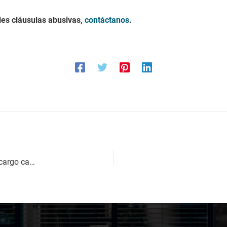
bles cláusulas abusivas,
contáctanos
.
¿Debe responder ante Hacienda el administrador social con cargo caducado?