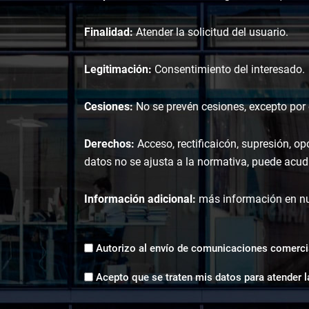
Finalidad:
Atender la solicitud del usuario.
Legitimación:
Consentimiento del interesado.
Cesiones:
No se prevén cesiones, excepto por o
Derechos:
Acceso, rectificaicón, supresión, op
datos no se ajusta a la normativa, puede acudi
Información adicional:
más información en n
Envíos
Autorizo al envío de comunicaciones comerci
comerciales
Aceptación
*
Acepto que se traten mis datos para atender l
tratamiento
de