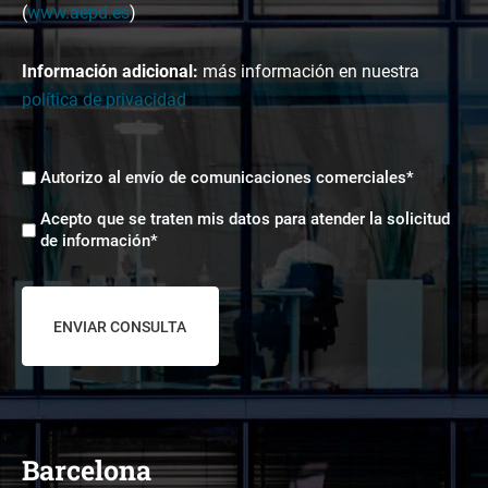
(
www.aepd.es
)
Información adicional:
más información en nuestra
política de privacidad
Envíos
Autorizo al envío de comunicaciones comerciales*
comerciales
Aceptación
*
Acepto que se traten mis datos para atender la solicitud
tratamiento
de información*
de
datos
*
Barcelona