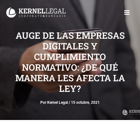
Ir
Main
al
Men
contenido
AUGE DE LAS EMPRESAS
DIGITALES Y
CUMPLIMIENTO
NORMATIVO: ¿DE QUÉ
MANERA LES AFECTA LA
LEY?
Por
Kernel Legal
/
15 octubre, 2021