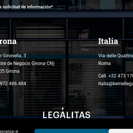
a solicitud de información*
rona
Italia
e Gironella, 3
Via delle Quattr
tre de Negocis Girona CN)
Roma
05 Girona
Cell. +32 473 17
972 486 484
italia@kernelleg
sonalizar el