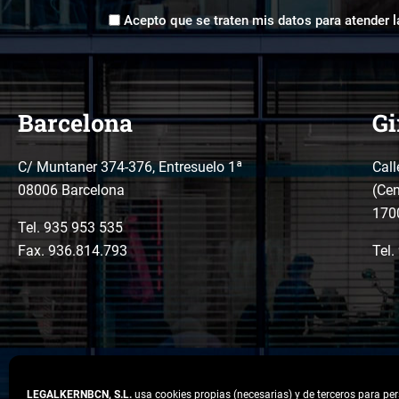
Aceptación
*
Acepto que se traten mis datos para atender l
tratamiento
de
datos
*
Barcelona
Gi
C/ Muntaner 374-376, Entresuelo 1ª
Call
08006 Barcelona
(Cen
170
Tel.
935 953 535
Fax. 936.814.793
Tel.
LEGALKERNBCN, S.L.
usa cookies propias (necesarias) y de terceros para per