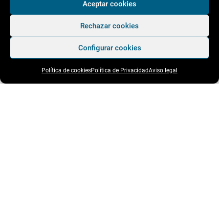
Aceptar cookies
razón de sexo. Dentro del ámbito del compliance, contar
con un plan de igualdad puede ayudar a evitar la
Rechazar cookies
comisión de delitos e infracciones relacionadas con la
Configurar cookies
igualdad, además de ayudar a crear un clima de absoluto
respeto entre compañeros.
Política de cookies
Política de Privacidad
Aviso legal
Para la elaboración de esta herramienta, necesitarás un
abogado especializado en plan de igualdad: ya que
deberás pasar por un proceso de negociación y acuerdo
con los representantes de los trabajadores, similar, según
la más reciente doctrina de este tribunal, al convenio
colectivo.
Recuerda, por último, que el Real Decreto-ley 6/2019, de 1
de marzo, de medidas urgentes para garantía de la
igualdad de trato y de oportunidades entre mujeres y
hombres en el empleo y la ocupación, amplía la