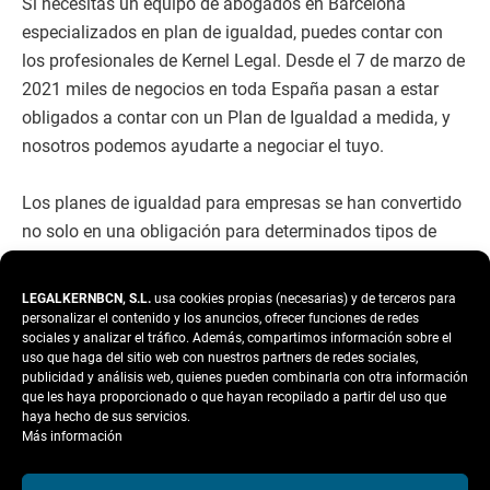
Si necesitas un equipo de abogados en Barcelona
especializados en plan de igualdad, puedes contar con
los profesionales de Kernel Legal. Desde el 7 de marzo de
2021 miles de negocios en toda España pasan a estar
obligados a contar con un Plan de Igualdad a medida, y
nosotros podemos ayudarte a negociar el tuyo.
Los planes de igualdad para empresas se han convertido
no solo en una obligación para determinados tipos de
negocio, sino también en un símbolo de toma de
conciencia empresarial y un requisito para ser contratado
LEGALKERNBCN, S.L.
usa cookies propias (necesarias) y de terceros para
por cualquier Administración Pública.
personalizar el contenido y los anuncios, ofrecer funciones de redes
sociales y analizar el tráfico. Además, compartimos información sobre el
uso que haga del sitio web con nuestros partners de redes sociales,
En este sentido, un plan de igualdad es un conjunto
publicidad y análisis web, quienes pueden combinarla con otra información
que les haya proporcionado o que hayan recopilado a partir del uso que
ordenado de medidas adoptadas después de realizar un
haya hecho de sus servicios.
diagnóstico de situación, cuyo objetivo es que la empresa
Más información
alcance la igualdad de trato y de oportunidades entre
mujeres y hombres, erradicando la discriminación por