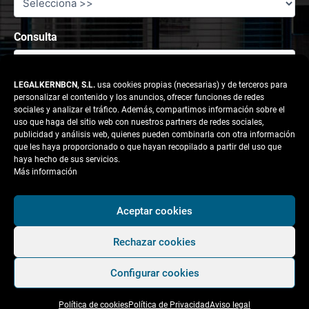
Consulta
LEGALKERNBCN, S.L.
usa cookies propias (necesarias) y de terceros para
personalizar el contenido y los anuncios, ofrecer funciones de redes
sociales y analizar el tráfico. Además, compartimos información sobre el
uso que haga del sitio web con nuestros partners de redes sociales,
publicidad y análisis web, quienes pueden combinarla con otra información
que les haya proporcionado o que hayan recopilado a partir del uso que
haya hecho de sus servicios.
Más información
Responsable tratamiento: legalkernbcn, S.L.
Aceptar cookies
Rechazar cookies
Finalidad:
Atender la solicitud del usuario.
Configurar cookies
Legitimación:
Consentimiento del interesado.
Política de cookies
Política de Privacidad
Aviso legal