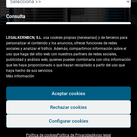
Consulta
LEGALKERNBCN, S.L.
usa cookies propias (necesarias) y de terceros para
personalizar el contenido y los anuncios, ofrecer funciones de redes
sociales y analizar el tráfico. Además, compartimos información sobre el
uso que haga del sitio web con nuestros partners de redes sociales,
publicidad y análisis web, quienes pueden combinarla con otra información
que les haya proporcionado o que hayan recopilado a partir del uso que
haya hecho de sus servicios.
Más información
Responsable tratamiento: legalkernbcn, S.L.
Aceptar cookies
Rechazar cookies
Finalidad:
Atender la solicitud del usuario.
Configurar cookies
Legitimación:
Consentimiento del interesado.
Política de cookies
Política de Privacidad
Aviso legal