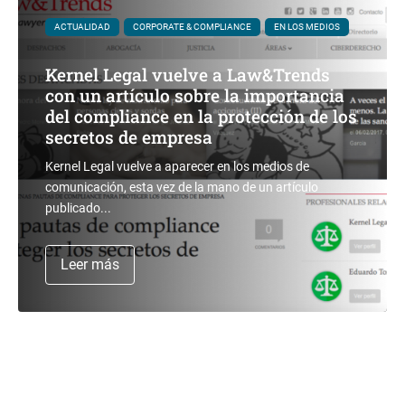
ACTUALIDAD
CORPORATE & COMPLIANCE
EN LOS MEDIOS
Kernel Legal vuelve a Law&Trends
con un artículo sobre la importancia
del compliance en la protección de los
secretos de empresa
Kernel Legal vuelve a aparecer en los medios de
comunicación, esta vez de la mano de un artículo
publicado...
Leer más
ACTUALIDAD
EN LOS MEDIOS
ACTUALIDAD
CORPORATE & COMPLIANCE
EN LOS MEDIOS