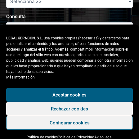
Consulta
LEGALKERNBCN, S.L.
usa cookies propias (necesarias) y de terceros para
personalizar el contenido y los anuncios, ofrecer funciones de redes
sociales y analizar el tráfico. Además, compartimos información sobre el
uso que haga del sitio web con nuestros partners de redes sociales,
publicidad y análisis web, quienes pueden combinarla con otra información
que les haya proporcionado o que hayan recopilado a partir del uso que
haya hecho de sus servicios.
Más información
Responsable tratamiento: legalkernbcn, S.L.
Aceptar cookies
Rechazar cookies
Finalidad:
Atender la solicitud del usuario.
Configurar cookies
Legitimación:
Consentimiento del interesado.
Política de cookies
Política de Privacidad
Aviso legal