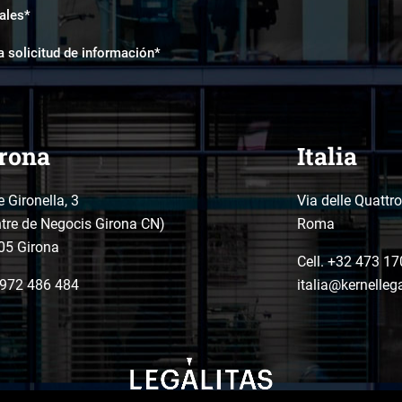
ales*
a solicitud de información*
rona
Italia
e Gironella, 3
Via delle Quattr
tre de Negocis Girona CN)
Roma
05 Girona
Cell. +32 473 17
972 486 484
italia@kernelleg