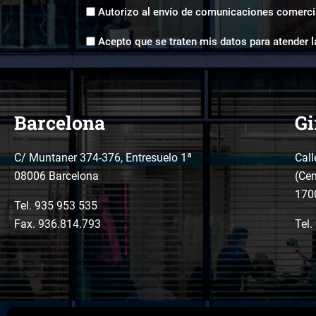
Envíos
Autorizo al envío de comunicaciones comerci
comerciales
Aceptación
*
Acepto que se traten mis datos para atender l
tratamiento
de
datos
*
Barcelona
Gi
C/ Muntaner 374-376, Entresuelo 1ª
Call
08006 Barcelona
(Cen
170
Tel.
935 953 535
Fax. 936.814.793
Tel.