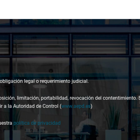
bligación legal o requerimiento judicial.
osición, limitación, portabilidad, revocación del contentimiento.
r a la Autoridad de Control (
www.aepd.es
)
uestra
política de privacidad