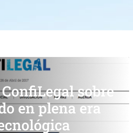
 ConfiLegal sobre
ado en plena era
tecnológica