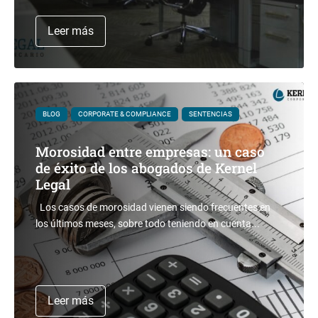
Leer más
BLOG
CORPORATE & COMPLIANCE
SENTENCIAS
Morosidad entre empresas: un caso
de éxito de los abogados de Kernel
Legal
Los casos de morosidad vienen siendo frecuentes en
los últimos meses, sobre todo teniendo en cuenta...
Leer más