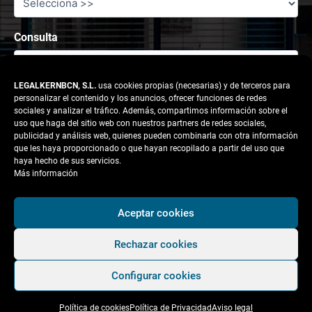
Consulta
LEGALKERNBCN, S.L.
usa cookies propias (necesarias) y de terceros para
personalizar el contenido y los anuncios, ofrecer funciones de redes
sociales y analizar el tráfico. Además, compartimos información sobre el
uso que haga del sitio web con nuestros partners de redes sociales,
publicidad y análisis web, quienes pueden combinarla con otra información
que les haya proporcionado o que hayan recopilado a partir del uso que
haya hecho de sus servicios.
Más información
Responsable tratamiento: legalkernbcn, S.L.
Aceptar cookies
Rechazar cookies
Finalidad:
Atender la solicitud del usuario.
Configurar cookies
Legitimación:
Consentimiento del interesado.
Política de cookies
Política de Privacidad
Aviso legal