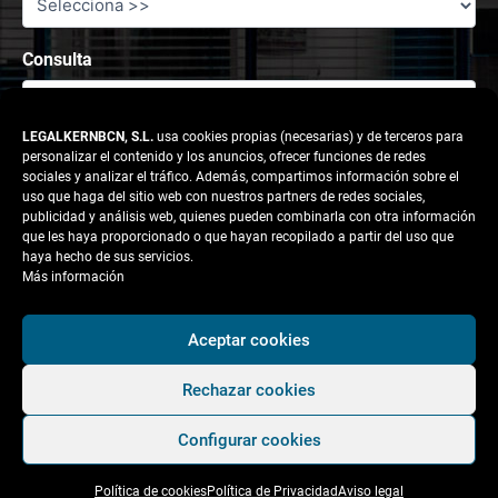
Consulta
LEGALKERNBCN, S.L.
usa cookies propias (necesarias) y de terceros para
personalizar el contenido y los anuncios, ofrecer funciones de redes
sociales y analizar el tráfico. Además, compartimos información sobre el
uso que haga del sitio web con nuestros partners de redes sociales,
publicidad y análisis web, quienes pueden combinarla con otra información
que les haya proporcionado o que hayan recopilado a partir del uso que
haya hecho de sus servicios.
Más información
Responsable tratamiento: legalkernbcn, S.L.
Aceptar cookies
Rechazar cookies
Finalidad:
Atender la solicitud del usuario.
Configurar cookies
Legitimación:
Consentimiento del interesado.
Política de cookies
Política de Privacidad
Aviso legal