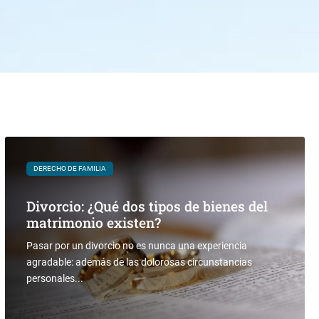
DERECHO DE FAMILIA
Divorcio: ¿Qué dos tipos de bienes del
matrimonio existen?
Pasar por un divorcio no es nunca una experiencia
agradable: además de las dolorosas circunstancias
personales...