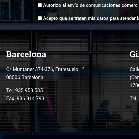
Envíos
Autorizo al envío de comunicaciones comerci
comerciales
Aceptación
*
Acepto que se traten mis datos para atender l
tratamiento
de
datos
*
Barcelona
Gi
C/ Muntaner 374-376, Entresuelo 1ª
Call
08006 Barcelona
(Cen
170
Tel.
935 953 535
Fax. 936.814.793
Tel.