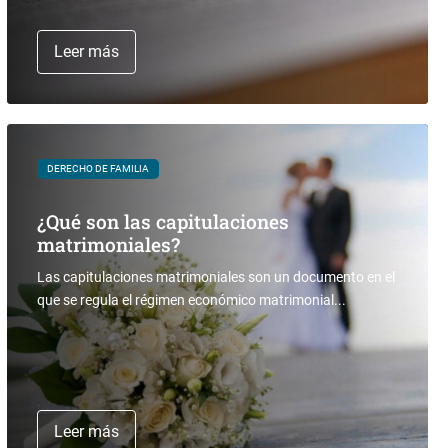
Leer más
DERECHO DE FAMILIA
¿Qué son las capitulaciones
matrimoniales?
Las capitulaciones matrimoniales son un documento en el
que se regula el régimen económico matrimonial...
Leer más