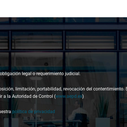
bligación legal o requerimiento judicial.
osición, limitación, portabilidad, revocación del contentimiento.
r a la Autoridad de Control (
www.aepd.es
)
uestra
política de privacidad