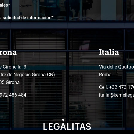
ales*
a solicitud de información*
rona
Italia
e Gironella, 3
Via delle Quattr
tre de Negocis Girona CN)
Roma
05 Girona
Cell. +32 473 17
972 486 484
italia@kernelleg