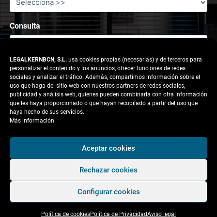
Consulta
LEGALKERNBCN, S.L.
usa cookies propias (necesarias) y de terceros para
personalizar el contenido y los anuncios, ofrecer funciones de redes
sociales y analizar el tráfico. Además, compartimos información sobre el
uso que haga del sitio web con nuestros partners de redes sociales,
publicidad y análisis web, quienes pueden combinarla con otra información
que les haya proporcionado o que hayan recopilado a partir del uso que
haya hecho de sus servicios.
Más información
Responsable tratamiento: legalkernbcn, S.L.
Aceptar cookies
Rechazar cookies
Finalidad:
Atender la solicitud del usuario.
Configurar cookies
Legitimación:
Consentimiento del interesado.
Política de cookies
Política de Privacidad
Aviso legal