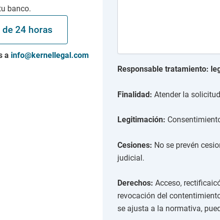
tu banco.
s de 24 horas
s a
info@kernellegal.com
Responsable tratamiento: le
Finalidad:
Atender la solicitud
Legitimación:
Consentimiento
Cesiones:
No se prevén cesion
judicial.
Derechos:
Acceso, rectificaicó
revocación del contentimiento
se ajusta a la normativa, pued