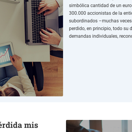
e
simbólica cantidad de un euro 
n
300.000 accionistas de la enti
t
o
subordinados –muchas veces 
d
perdido, en principio, todo su
e
demandas individuales, reconoc
d
a
t
o
s
*
érdida mis