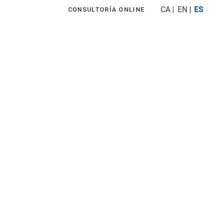
CA
EN
ES
CONSULTORÍA ONLINE
PO
SERVICIOS
ACTUALIDAD
CONTACTO
Popular?
es posible