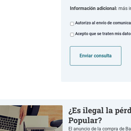
Información adicional:
más i
E
Autorizo al envío de comunic
n
A
Acepto que se traten mis dato
v
c
í
e
o
p
s
t
c
a
o
c
m
i
e
ó
r
n
c
t
i
r
a
a
l
¿Es ilegal la pé
t
e
a
s
Popular?
m
*
i
El anuncio de la compra de Ba