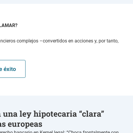
CLAMAR?
nancieros complejos –convertidos en acciones y, por tanto,
e éxito
n una ley hipotecaria “clara”
as europeas
echo bancario en Kernel legal: “Choca frontalmente con